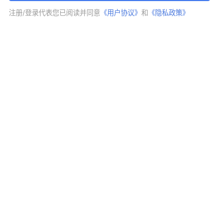
宽客人生
注册/登录代表您已阅读并同意
《用户协议》
和
《隐私政策》
关注
05-25 08:13:44
FX168财经金牌分析师
摘要：
隔周美伊谈判出利好， 原油跳空低开，带动
各大资本市场上涨延续
外汇
黄金白银ETF
更多专栏文章
狙击市场起爆点——8月7日 金银强势反弹寻找日线大均线压力，
周K线形成大实体阳线
APP内打开
首页
专栏
精品课
日历
行情
数据