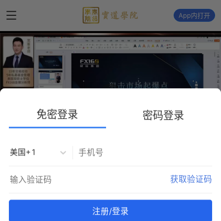
App内打开
播
放
免密登录
密码登录
美国+1
狙击市场起爆点——5月25日 隔周美伊谈
获取验证码
判出利好， 原油跳空低开，带动各大资本
市场上涨延续
注册/登录