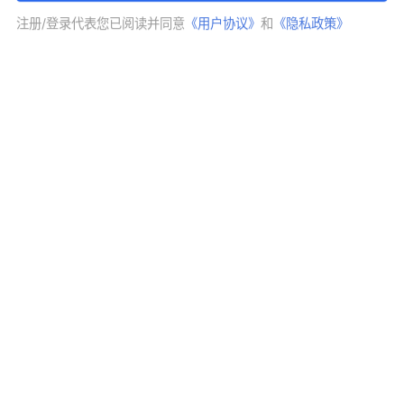
宽客人生
注册/登录代表您已阅读并同意
《用户协议》
和
《隐私政策》
关注
05-29 07:55:03
FX168财经金牌分析师
摘要：
近日多空博弈激烈，变盘太快，大方向不
明， 等待月K最终收线
外汇
黄金白银ETF
更多专栏文章
狙击市场起爆点——8月5日 金银三角收敛上破，寻找回调低吸机
会， 全球股指加速上扬，近期顺势跟随
APP内打开
首页
专栏
精品课
日历
行情
数据