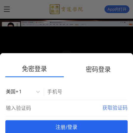
App内打开
播
放
免密登录
密码登录
美国+1
狙击市场起爆点——7月1日 月线收官后，
获取验证码
金银形成明确下破， 美元指数持续走高，
本月策略果断顺势跟随
注册/登录