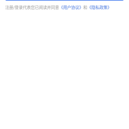
宽客人生
注册/登录代表您已阅读并同意
《用户协议》
和
《隐私政策》
关注
07-01 08:04:01
FX168财经金牌分析师
摘要：
月线收官后， 金银形成明确下破， 美元指数
持续走高， 本月策略果断顺势跟随
外汇
黄金技术分析
更多专栏文章
狙击市场起爆点——8月5日 金银三角收敛上破，寻找回调低吸机
会， 全球股指加速上扬，近期顺势跟随
APP内打开
首页
专栏
精品课
日历
行情
数据