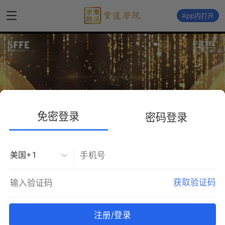
App内打开
播
放
免密登录
密码登录
美国+1
第二届SFFE2030可持续金融企业金榜隆
获取验证码
重发布（上）
注册/登录
FX168活动资讯