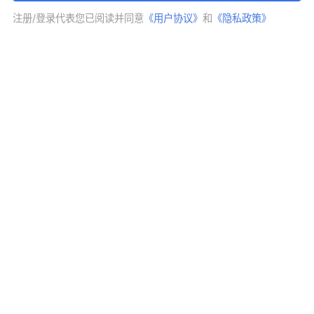
关注
03-23 01:49:57
FX168编辑
注册/登录代表您已阅读并同意
《用户协议》
和
《隐私政策》
摘要：
第二届SFFE2030可持续金融企业金榜隆重发
布（上）
金融市场
APP内打开
首页
专栏
精品课
日历
行情
数据