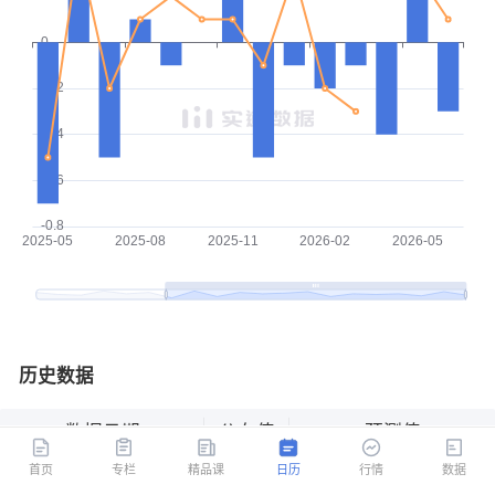
历史数据
数据日期
公布值
预测值
首页
专栏
精品课
日历
行情
数据
2026-06
-0.3%
0.1%