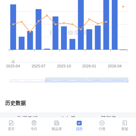
历史数据
数据日期
公布值
预测值
首页
专栏
精品课
日历
行情
数据
2026-05
-0.180
17.000