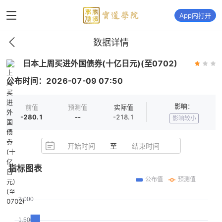
App内打开
数据详情
日本上周买进外国债券(十亿日元)(至0702)
公布时间：
2026-07-09
07:50
影响：
前值
预测值
实际值
-280.1
--
-218.1
影响较小
开始时间
至
结束时间
指标图表