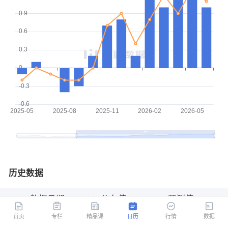
历史数据
数据日期
公布值
预测值
首页
专栏
精品课
日历
行情
数据
2026-06
1.0%
1.1%