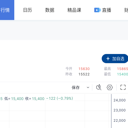
行情
日历
数据
精品课
直播
加自选
今开
15630
最高
1586
昨收
15522
最低
1540